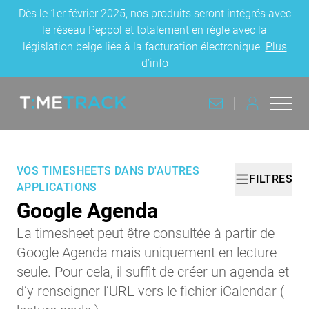
Dès le 1er février 2025, nos produits seront intégrés avec
le réseau Peppol et totalement en règle avec la
législation belge liée à la facturation électronique.
Plus
d’info
CONTACT
CONNEXION
Ouvri
Retourner à la page d'accueil
VOS TIMESHEETS DANS D'AUTRES
FILTRES
APPLICATIONS
Google Agenda
La timesheet peut être consultée à partir de
Google Agenda mais uniquement en lecture
seule. Pour cela, il suffit de créer un agenda et
d’y renseigner l’URL vers le fichier iCalendar (