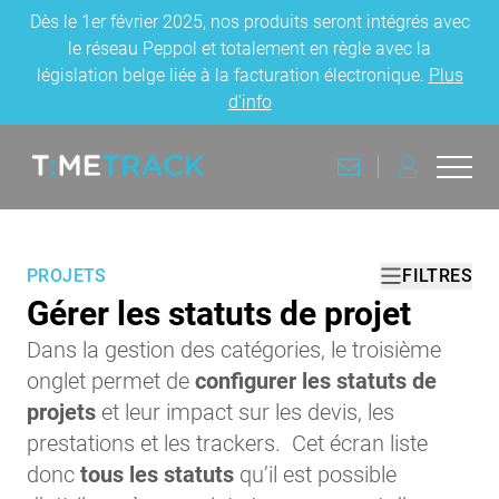
Dès le 1er février 2025, nos produits seront intégrés avec
le réseau Peppol et totalement en règle avec la
législation belge liée à la facturation électronique.
Plus
d’info
CONTACT
CONNEXION
Ouvri
Retourner à la page d'accueil
PROJETS
FILTRES
Gérer les statuts de projet
Dans la gestion des catégories, le troisième
onglet permet de
configurer les statuts de
projets
et leur impact sur les devis, les
prestations et les trackers. Cet écran liste
donc
tous les statuts
qu’il est possible