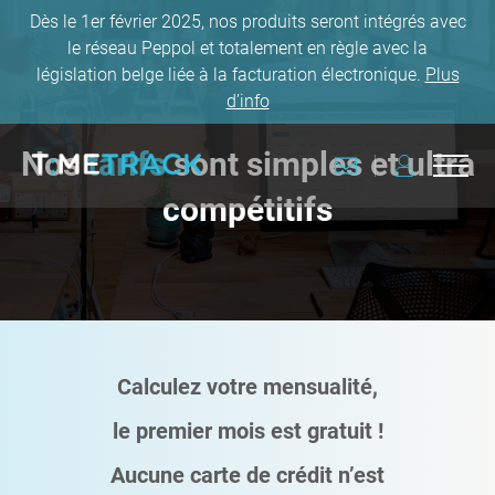
Dès le 1er février 2025, nos produits seront intégrés avec
le réseau Peppol et totalement en règle avec la
législation belge liée à la facturation électronique.
Plus
d’info
Nos
tarifs
sont simples et ultra
CONTACT
CONNEXION
Ouvri
Retourner à la page d'accueil
compétitifs
Calculez votre mensualité,
le premier mois est gratuit !
Aucune carte de crédit n’est