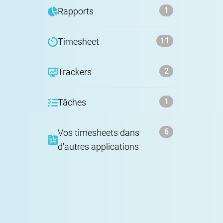
1
Rapports
11
Timesheet
2
Trackers
1
Tâches
6
Vos timesheets dans
d'autres applications