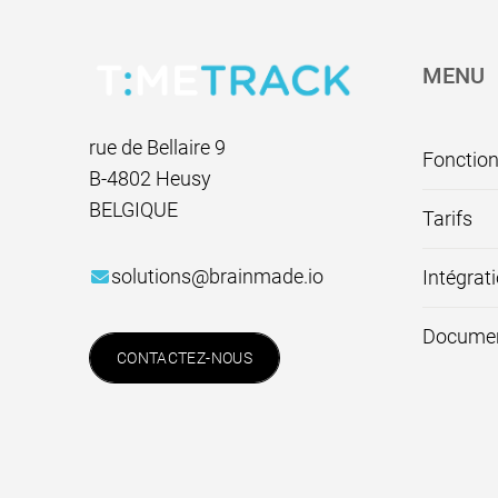
Pied de page
Vous souhaitez juste remplir vos timesheets ?
MENU
Voir le lieu sur Google Maps
rue de Bellaire 9
Fonction
B-4802 Heusy
BELGIQUE
Tarifs
solutions@brainmade.io
Intégrat
Documen
CONTACTEZ-NOUS