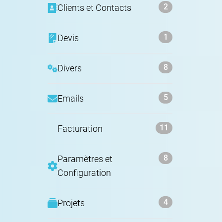
2
Clients et Contacts
1
Devis
8
Divers
5
Emails
11
Facturation
8
Paramètres et
Configuration
4
Projets